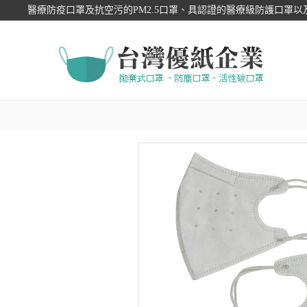
醫療防疫口罩及抗空污的PM2.5口罩、具認證的醫療級防護口罩