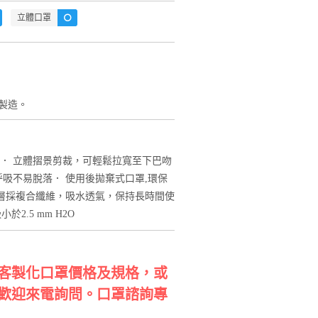
立體口罩
製造。
． 立體摺景剪裁，可輕鬆拉寬至下巴吻
吸不易脫落． 使用後拋棄式口罩,環保
內層採複合纖維，吸水透氣，保持長時間使
2.5 mm H2O
客製化口罩價格及規格，或
歡迎來電詢問。口罩諮詢專