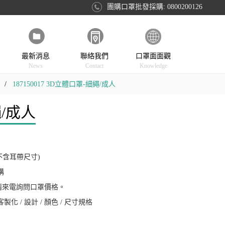
團購口罩批發採購: 0800200126
最新消息
聯絡我們
口罩面面觀
News
Contact
Knowledge
187150017 3D立體口罩-細繩/成人
/成人
m(不含耳帶尺寸)
構
請來電詢問口罩價格。
 / 設計 / 顏色 / 尺寸規格