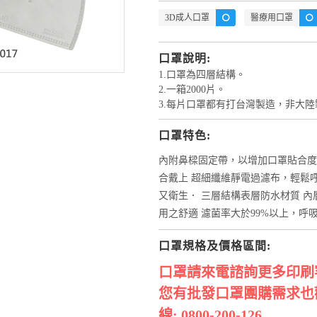
3D成人口罩
醫療用口罩
口罩說明:
1.口罩為四層結構。
2.一箱2000片。
3.每片口罩都有打台灣製造，非大陸
口罩特色:
內附鼻樑固定帶，以增加口罩貼合度
合戴上 超細纖維靜電過濾布，輕鬆呼
又衛生． 三層結構表層防水材質 
用之舒適 濾菌率大於99%以上，呼吸小於
口罩規格及價格區間:
口罩請來電諮詢更多印刷
您有批發口罩團購需求也
線: 0800-200-126