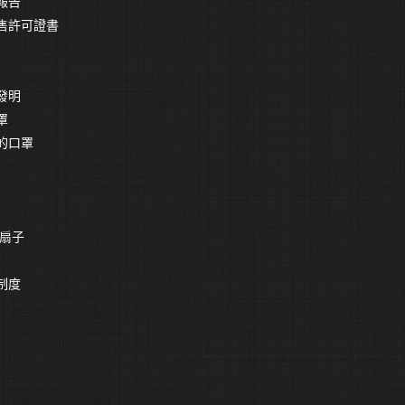
報告
售許可證書
發明
罩
的口罩
化扇子
制度