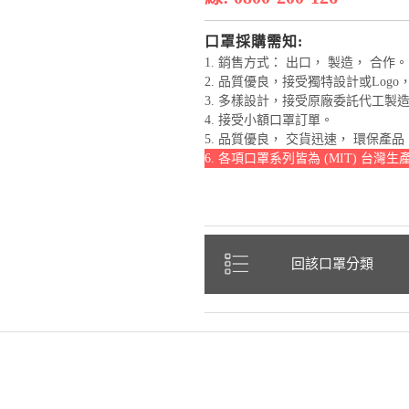
口罩採購需知:
1. 銷售方式： 出口， 製造， 合作。
2. 品質優良，接受獨特設計或Log
3. 多樣設計，接受原廠委託代工製造 O
4. 接受小額口罩訂單。
5. 品質優良， 交貨迅速， 環保產
6. 各項口罩系列皆為 (MIT) 台灣
回該口罩分類