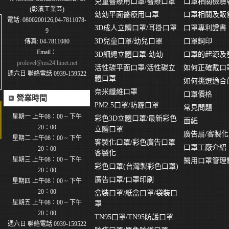
兒童醫療用口罩/醫療口罩
口罩相關檢驗
(彰濱工業區)
幼幼平面醫療用口罩
口罩相關及販
電話: 0800200126,04-7811078-
3D成人立體口罩/耳掛口罩
口罩專利證書
9
3D兒童口罩/幼兒口罩
口罩鋼印
傳真: 04-7811080
Email：
3D細繩立體口罩-幼幼
口罩的起源及
prolevel@ms24.hinet.net
活性碳平面口罩/活性碳立
如何正確戴口
週六日 聯絡電話 0939-159522
體口罩
如何挑選適合
奈米纖維口罩
口罩價格
營業時間
PM2.5口罩/防霾口罩
常見問題
星期一 上午08：00 ~ 下午
彩色3D立體口罩/最新彩色
面紙
20：00
立體口罩
廣告扇/客製
星期二 上午08：00 ~ 下午
客製化口罩/彩色廣告口罩
口罩工廠介紹
20：00
客製化
星期三 上午08：00 ~ 下午
醫用口罩管理
彩色口罩(台灣製彩色口罩)
20：00
廣告口罩/口罩印刷
星期四 上午08：00 ~ 下午
20：00
盒裝口罩/紙盒口罩/袋裝口
星期五 上午08：00 ~ 下午
罩
20：00
TN95口罩/TN95防護口罩
週六日 聯絡電話 0939-159522